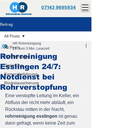
07143 9695934
Beitrag
All Posts
HR Rohrreinigung
All Posts
21. Juni
3 Min. Lesezeit
Rohrreinigung
Rohrreinigung
Esslingen 24/7:
Sanierung
Kamerabefahrung
Notdienst bei
Rückstausicherung
Rohrverstopfung
Eine verstopfte Leitung im Keller, ein 
Abfluss der nicht mehr abläuft, ein 
Rückstau mitten in der Nacht, 
rohrreinigung esslingen
 ist genau 
dann gefragt, wenn keine Zeit zum 