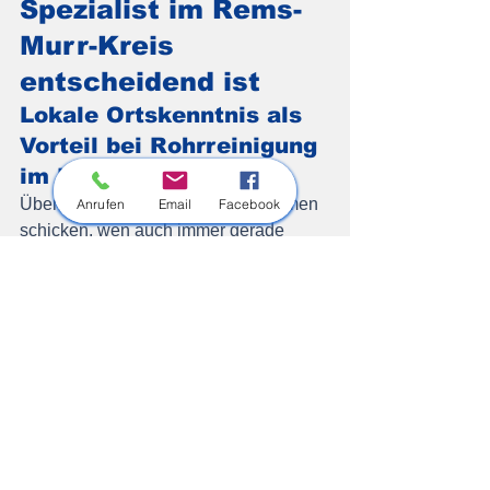
Spezialist im Rems-
Murr-Kreis 
entscheidend ist
Lokale Ortskenntnis als 
Vorteil bei Rohrreinigung 
im Rems-Murr-Kreis
Überregionale Vermittlungsplattformen 
Anrufen
Email
Facebook
schicken, wen auch immer gerade 
verfügbar ist. Das kann ein Techniker 
aus Stuttgart, Heilbronn oder noch 
weiter weg sein, mit entsprechender 
Anfahrtszeit und ohne Kenntnis der 
lokalen Gegebenheiten.
HR Rohrreinigung ist im Rems-Murr-
Kreis ansässig. Das bedeutet konkret:
Kurze Anfahrten zu allen 
Hauptorten und Teilorten