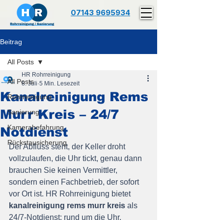
07143 9695934
Beitrag
All Posts
HR Rohrreinigung
All Posts
8. Juli
5 Min. Lesezeit
Kanalreinigung Rems
Rohrreinigung
Murr Kreis – 24/7
Sanierung
Kamerabefahrung
Notdienst
Rückstausicherung
Der Abfluss steht, der Keller droht 
vollzulaufen, die Uhr tickt, genau dann 
brauchen Sie keinen Vermittler, 
sondern einen Fachbetrieb, der sofort 
vor Ort ist. HR Rohrreinigung bietet 
kanalreinigung rems murr kreis
 als 
24/7-Notdienst: rund um die Uhr, 