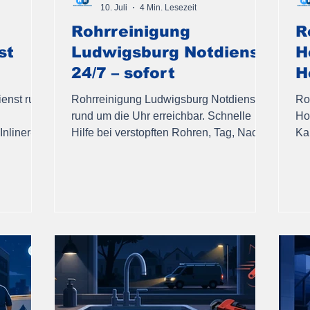
10. Juli
4 Min. Lesezeit
Rohrreinigung
R
st
Ludwigsburg Notdienst
H
24/7 – sofort
H
enst rund
Rohrreinigung Ludwigsburg Notdienst
Ro
rund um die Uhr erreichbar. Schnelle
Ho
nliner-
Hilfe bei verstopften Rohren, Tag, Nacht,
Ka
Wochenende und Feiertage.
Be
Fa