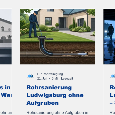
HR Rohrreinigung
21. Juli
5 Min. Lesezeit
s in
Rohrsanierung
R
 Wer
Ludwigsburg ohne
L
Aufgraben
–
twohnung?
Rohrsanierung ohne Aufgraben in
Ro