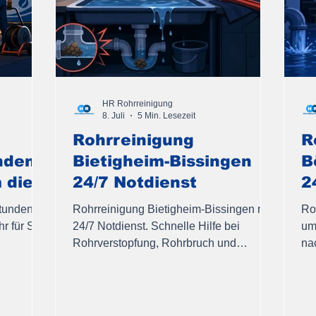
HR Rohrreinigung
8. Juli
5 Min. Lesezeit
Rohrreinigung
R
nden –
Bietigheim-Bissingen
B
 die
24/7 Notdienst
2
tunden –
Rohrreinigung Bietigheim-Bissingen mit
Ro
r für Sie
24/7 Notdienst. Schnelle Hilfe bei
um
Rohrverstopfung, Rohrbruch und
na
. Jetzt
Wasserschäden von HR Rohrreinigung
Fe
aus Besigheim.
pr