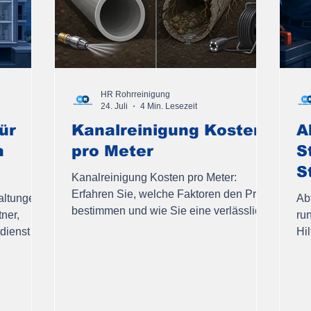
HR Rohrreinigung
24. Juli
4 Min. Lesezeit
ür
Kanalreinigung Kosten
A
n
pro Meter
S
S
Kanalreinigung Kosten pro Meter:
Erfahren Sie, welche Faktoren den Preis
altungen
Ab
bestimmen und wie Sie eine verlässliche
tner,
ru
Einschätzung bekommen.
ienst für
Hi
Ho
Ko