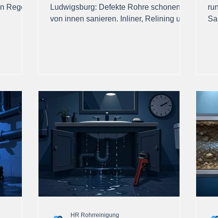
en Regeln
Ludwigsburg: Defekte Rohre schonend
ru
von innen sanieren. Inliner, Relining und
Sa
Kurzliner retten Ihren Garten und sparen
Ro
Kosten.
Lu
HR Rohrreinigung