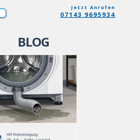
Jetzt Anrufen
07143 9695934
BLOG
HR Rohrreinigung
28. Juli
6 Min. Lesezeit