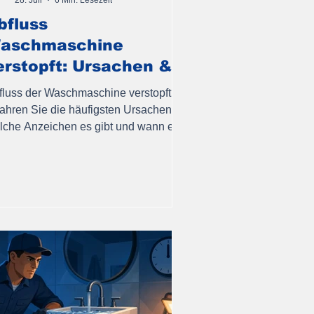
bfluss
aschmaschine
erstopft: Ursachen &
chnelle Hilfe
fluss der Waschmaschine verstopft?
fahren Sie die häufigsten Ursachen,
lche Anzeichen es gibt und wann ein
hbetrieb helfen sollte.