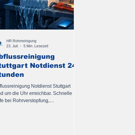
HR Rohrreinigung
23. Juli
5 Min. Lesezeit
bflussreinigung
tuttgart Notdienst 24
tunden
flussreinigung Notdienst Stuttgart
nd um die Uhr erreichbar. Schnelle
lfe bei Rohrverstopfung,
chdruckspülung vor Ort, transparente
sten.