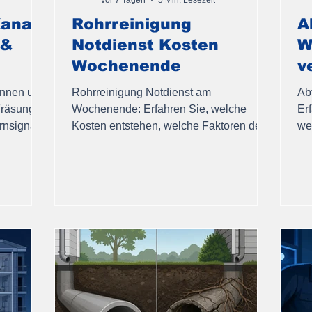
anal
Rohrreinigung
A
 &
Notdienst Kosten
W
Wochenende
v
s
ennen und
Rohrreinigung Notdienst am
Ab
Fräsung
Wochenende: Erfahren Sie, welche
Er
rnsignale
Kosten entstehen, welche Faktoren den
we
e.
Preis bestimmen und wann schnelles
Fac
Handeln günstiger ist.