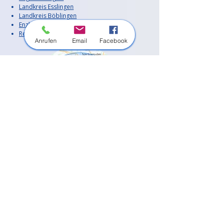
Landkreis Esslingen
Landkreis Böblingen
Enzkreis
Rems-Murr-Kreis
Anrufen
Email
Facebook
Außerdem sind wir in vielen weiteren
Orten in der Region im Einsatz.
Unsere Haupt-Einsatzorte:
Bietigheim-Bissingen
Besigheim
Tamm
Asperg
Freiberg am Neckar