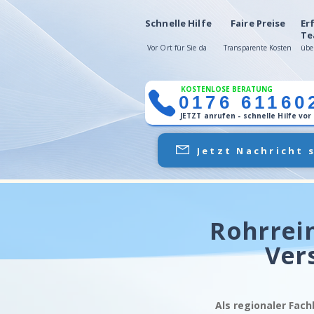
Schnelle Hilfe
Faire Preise
Er
Te
Vor Ort für Sie da
Transparente Kosten
übe
KOSTENLOSE BERATUNG
0176 61160
JETZT anrufen - schnelle Hilfe vor
Jetzt Nachricht 
Rohrrei
Ver
Als regionaler Fach