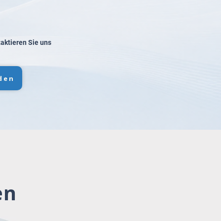
taktieren Sie uns
den
en