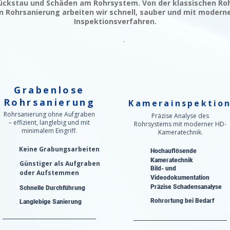
ckstau und Schäden am Rohrsystem. Von der klassischen Roh
 Rohrsanierung arbeiten wir schnell, sauber und mit modern
Inspektionsverfahren.
Grabenlose
Rohrsanierung
Kamerainspektio
Rohrsanierung ohne Aufgraben
Präzise Analyse des
– effizient, langlebig und mit
Rohrsystems mit moderner HD-
minimalem Eingriff.
Kameratechnik.
Keine Grabungsarbeiten
Hochauflösende
Kameratechnik
Günstiger als Aufgraben
Bild- und
oder Aufstemmen
Videodokumentation
Präzise Schadensanalyse​
Schnelle Durchführung
Rohrortung bei Bedarf
Langlebige Sanierung