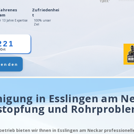
fahrenes
Zufriedenhei
am
t
r 13 Jahre Expertise
100% unser
Ziel
221
 Ort
senden
nigung in Esslingen am Ne
stopfung und Rohrprobl
betrieb bieten wir Ihnen in Esslingen am Neckar professionel