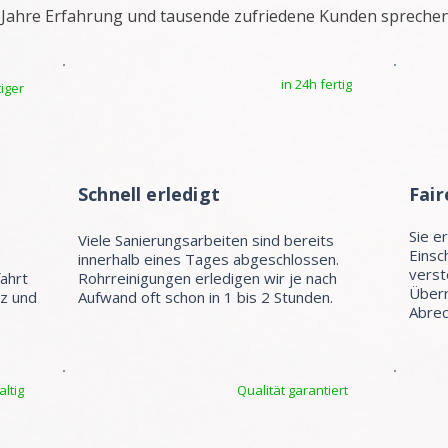
 Jahre Erfahrung und tausende zufriedene Kunden sprechen
in 24h fertig
iger
Schnell erledigt
Fair
Sie e
Viele Sanierungsarbeiten sind bereits
Einsc
e
innerhalb eines Tages abgeschlossen.
verst
fahrt
Rohrreinigungen erledigen wir je nach
Überr
tz und
Aufwand oft schon in 1 bis 2 Stunden.
Abrec
ltig
Qualität garantiert