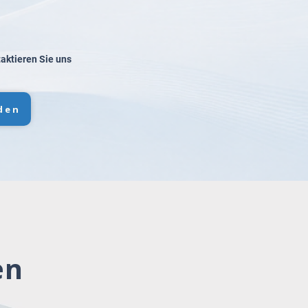
taktieren Sie uns
den
en