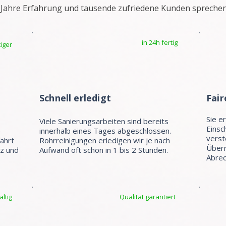
 Jahre Erfahrung und tausende zufriedene Kunden sprechen
in 24h fertig
iger
Schnell erledigt
Fair
Sie e
Viele Sanierungsarbeiten sind bereits
Einsc
e
innerhalb eines Tages abgeschlossen.
verst
fahrt
Rohrreinigungen erledigen wir je nach
Überr
tz und
Aufwand oft schon in 1 bis 2 Stunden.
Abrec
ltig
Qualität garantiert