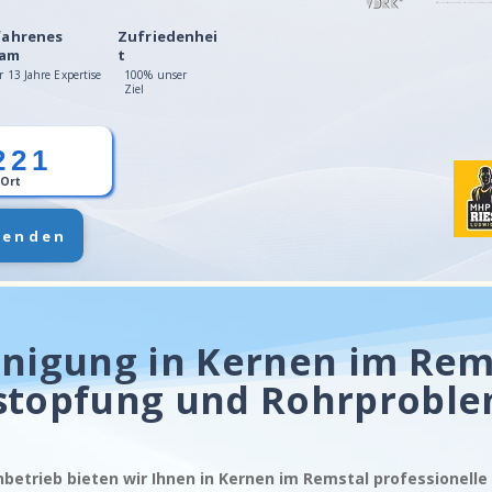
fahrenes
Zufriedenhei
am
t
r 13 Jahre Expertise
100% unser
Ziel
221
 Ort
senden
nigung in Kernen im Rem
stopfung und Rohrprobl
hbetrieb bieten wir Ihnen in Kernen im Remstal professionell