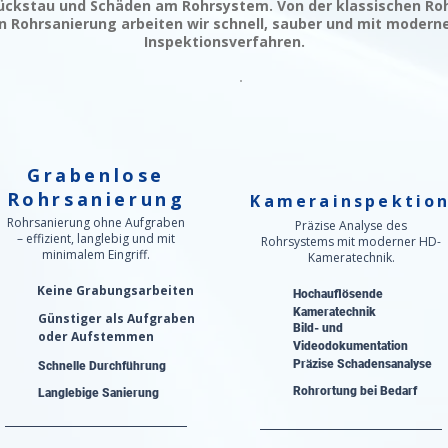
ckstau und Schäden am Rohrsystem. Von der klassischen Roh
 Rohrsanierung arbeiten wir schnell, sauber und mit modern
Inspektionsverfahren.
Grabenlose
Rohrsanierung
Kamerainspektio
Rohrsanierung ohne Aufgraben
Präzise Analyse des
– effizient, langlebig und mit
Rohrsystems mit moderner HD-
minimalem Eingriff.
Kameratechnik.
Keine Grabungsarbeiten
Hochauflösende
Kameratechnik
Günstiger als Aufgraben
Bild- und
oder Aufstemmen
Videodokumentation
Präzise Schadensanalyse​
Schnelle Durchführung
Rohrortung bei Bedarf
Langlebige Sanierung