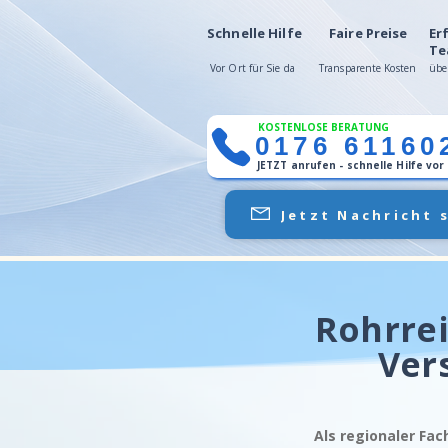
Schnelle Hilfe
Faire Preise
Er
Te
Vor Ort für Sie da
Transparente Kosten
übe
KOSTENLOSE BERATUNG
0176 61160
JETZT anrufen - schnelle Hilfe vor
Jetzt Nachricht 
Rohrrei
Ver
Als regionaler Fac