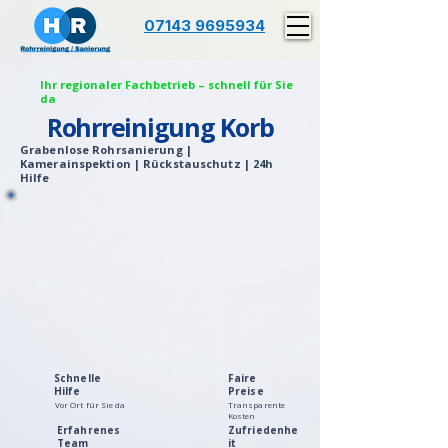
07143 9695934
Ihr regionaler Fachbetrieb – schnell für Sie
da
Rohrreinigung Korb
Grabenlose Rohrsanierung |
Kamerainspektion | Rückstauschutz | 24h
Hilfe
Schnelle
Faire
Hilfe
Preise
Vor Ort für Sie da
Transparente
Kosten
Erfahrenes
Zufriedenhe
Team
it