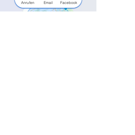
Anrufen
Email
Facebook
Außerdem sind wir in vielen weiteren
Orten in der Region im Einsatz.
Unsere Haupt-Einsatzorte:
Bietigheim-Bissingen
Besigheim
Tamm
Asperg
Freiberg am Neckar
Ingersheim
Pleidelsheim
Sachsenheim
Markgröningen
Ludwigsburg
Kornwestheim