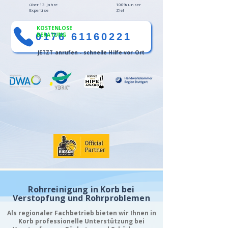
über 13 Jahre
100% unser
Expertise
Ziel
KOSTENLOSE
0176 61160221
BERATUNG
JETZT anrufen - schnelle Hilfe vor Ort
Rohrreinigung in Korb bei
Verstopfung und Rohrproblemen
Als regionaler Fachbetrieb bieten wir Ihnen in
Korb professionelle Unterstützung bei