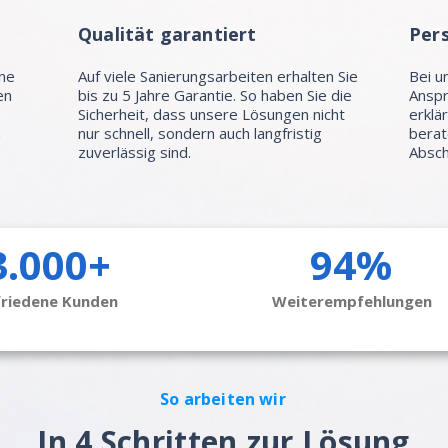
Qualität garantiert
Per
hne
Auf viele Sanierungsarbeiten erhalten Sie
Bei u
en
bis zu 5 Jahre Garantie. So haben Sie die
Anspr
Sicherheit, dass unsere Lösungen nicht
erklä
n
nur schnell, sondern auch langfristig
berat
zuverlässig sind.
Absch
3.000+
94%
friedene Kunden
Weiterempfehlungen
So arbeiten wir
In 4 Schritten zur Lösung