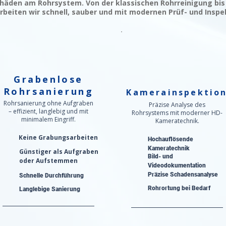
häden am Rohrsystem. Von der klassischen Rohrreinigung bis
rbeiten wir schnell, sauber und mit modernen Prüf- und Inspe
Grabenlose
Rohrsanierung
Kamerainspektio
Rohrsanierung ohne Aufgraben
Präzise Analyse des
– effizient, langlebig und mit
Rohrsystems mit moderner HD-
minimalem Eingriff.
Kameratechnik.
Keine Grabungsarbeiten
Hochauflösende
Kameratechnik
Günstiger als Aufgraben
Bild- und
oder Aufstemmen
Videodokumentation
Präzise Schadensanalyse​
Schnelle Durchführung
Rohrortung bei Bedarf
Langlebige Sanierung