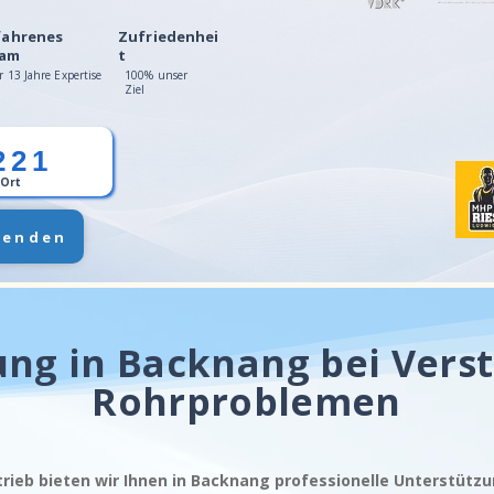
fahrenes
Zufriedenhei
am
t
r 13 Jahre Expertise
100% unser
Ziel
221
 Ort
senden
ung in Backnang bei Vers
Rohrproblemen
trieb bieten wir Ihnen in Backnang professionelle Unterstütz