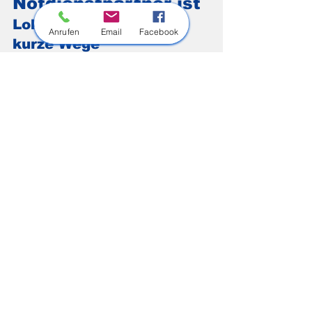
Notdienstpartner ist
Lokale Expertise und 
Anrufen
Email
Facebook
kurze Wege
Ein überregionaler Anbieter schickt 
seinen nächsten freien Techniker, egal, 
wo der gerade ist. HR Rohrreinigung ist 
vor Ort ansässig und kennt die lokale 
Leitungsinfrastruktur: typische 
Rohrdurchmesser, häufige 
Schwachstellen in bestimmten 
Baujahren, die Besonderheiten älterer 
Gebäude in der historischen Altstadt 
von Besigheim.
Kürzere Anfahrt bedeutet schnellere 
Hilfe, und weniger Zeit, in der sich der 
Schaden ausweiten kann.
Gewerbliche und private 
Kunden, ein 