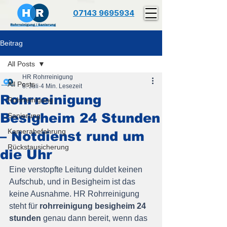
07143 9695934
Beitrag
All Posts
HR Rohrreinigung
All Posts
8. Juli
4 Min. Lesezeit
Rohrreinigung
Rohrreinigung
Besigheim 24 Stunden
Sanierung
Kamerabefahrung
– Notdienst rund um
Rückstausicherung
die Uhr
Eine verstopfte Leitung duldet keinen 
Aufschub, und in Besigheim ist das 
keine Ausnahme. HR Rohrreinigung 
steht für 
rohrreinigung besigheim 24 
stunden
 genau dann bereit, wenn das 