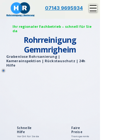
07143 9695934
Ihr regionaler Fachbetrieb – schnell für Sie
da
Rohrreinigung
Gemmrigheim
Grabenlose Rohrsanierung |
Kamerainspektion | Rückstauschutz | 24h
Hilfe
Schnelle
Faire
Hilfe
Preise
Vor Ort für Sie da
Transparente
Kosten