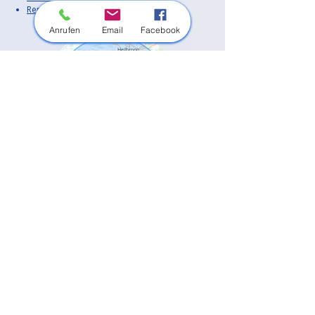
Rems-Murr-Kreis
Anrufen
Email
Facebook
Außerdem sind wir in vielen weiteren
Orten in der Region im Einsatz.
Unsere Haupt-Einsatzorte:
Bietigheim-Bissingen
Besigheim
Tamm
Asperg
Freiberg am Neckar
Ingersheim
Pleidelsheim
Sachsenheim