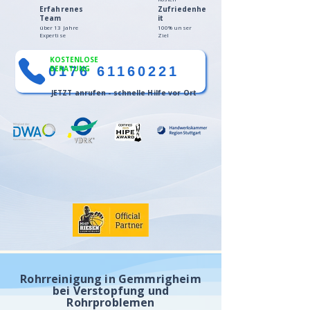
Erfahrenes
Zufriedenhe
Team
it
über 13 Jahre
100% unser
Expertise
Ziel
KOSTENLOSE
0176 61160221
BERATUNG
JETZT anrufen - schnelle Hilfe vor Ort
Rohrreinigung in Gemmrigheim
bei Verstopfung und
Rohrproblemen