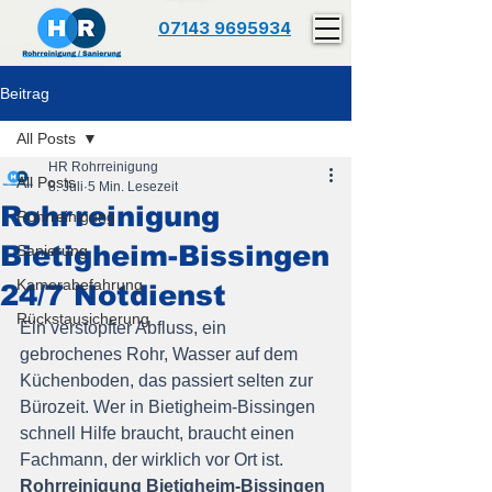
07143 9695934
Beitrag
All Posts
HR Rohrreinigung
All Posts
8. Juli
5 Min. Lesezeit
Rohrreinigung
Rohrreinigung
Bietigheim-Bissingen
Sanierung
Kamerabefahrung
24/7 Notdienst
Rückstausicherung
Ein verstopfter Abfluss, ein 
gebrochenes Rohr, Wasser auf dem 
Küchenboden, das passiert selten zur 
Bürozeit. Wer in Bietigheim-Bissingen 
schnell Hilfe braucht, braucht einen 
Fachmann, der wirklich vor Ort ist. 
Rohrreinigung Bietigheim-Bissingen