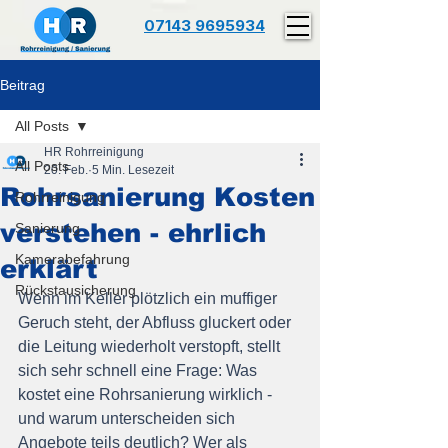
07143 9695934
Beitrag
All Posts
HR Rohrreinigung
All Posts
20. Feb.
5 Min. Lesezeit
Rohrsanierung Kosten
Rohrreinigung
verstehen - ehrlich
Sanierung
Kamerabefahrung
erklärt
Rückstausicherung
Wenn im Keller plötzlich ein muffiger 
Geruch steht, der Abfluss gluckert oder 
die Leitung wiederholt verstopft, stellt 
sich sehr schnell eine Frage: Was 
kostet eine Rohrsanierung wirklich - 
und warum unterscheiden sich 
Angebote teils deutlich? Wer als 