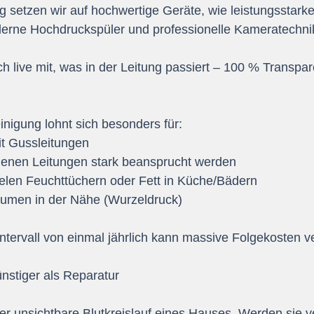
 setzen wir auf hochwertige Geräte, wie leistungsstarke
rne Hochdruckspüler und professionelle Kameratechnik.
 live mit, was in der Leitung passiert – 100 % Transpar
nigung lohnt sich besonders für:
it Gussleitungen
 denen Leitungen stark beansprucht werden
ielen Feuchttüchern oder Fett in Küche/Bädern
umen in der Nähe (Wurzeldruck)
tervall von einmal jährlich kann massive Folgekosten v
ünstiger als Reparatur
er unsichtbare Blutkreislauf eines Hauses. Werden sie ve