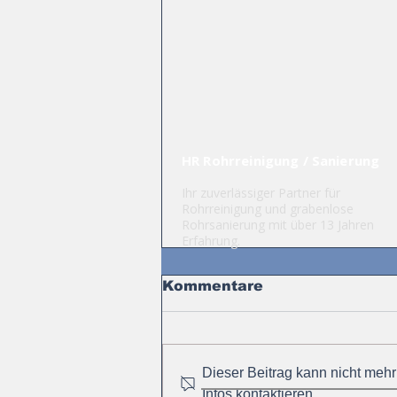
HR Rohrreinigung / Sanierung
Ihr zuverlässiger Partner für
Rohrreinigung und grabenlose
Rohrsanierung mit über 13 Jahren
Erfahrung.
Kommentare
Dieser Beitrag kann nicht mehr
Infos kontaktieren.