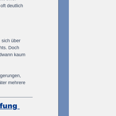
ft deutlich 
 sich über 
hts. Doch 
endwann kaum 
agerungen, 
äter mehrere 
fung 