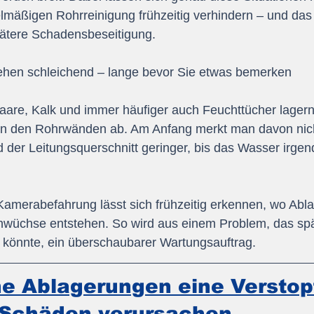
elmäßigen Rohrreinigung frühzeitig verhindern – und das o
pätere Schadensbeseitigung.
ehen schleichend – lange bevor Sie etwas bemerken
Haare, Kalk und immer häufiger auch Feuchttücher lagern
an den Rohrwänden ab. Am Anfang merkt man davon nic
wird der Leitungsquerschnitt geringer, bis das Wasser irg
Kamerabefahrung lässt sich frühzeitig erkennen, wo Abl
nwüchse entstehen. So wird aus einem Problem, das sp
 könnte, ein überschaubarer Wartungsauftrag.
e Ablagerungen eine Verstop
 Schäden verursachen