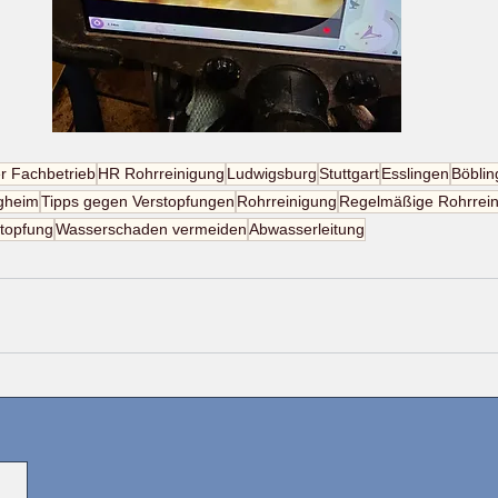
r Fachbetrieb
HR Rohrreinigung
Ludwigsburg
Stuttgart
Esslingen
Böblin
gheim
Tipps gegen Verstopfungen
Rohrreinigung
Regelmäßige Rohrrei
topfung
Wasserschaden vermeiden
Abwasserleitung