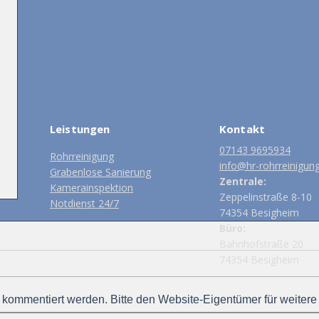
Leistungen
Kontakt
07143 9695934
Rohrreinigung
info@hr-rohrreinigun
Grabenlose Sanierung
Zentrale:
Kamerainspektion
Zeppelinstraße 8-10
Notdienst 24/7
74354 Besigheim
Büro:
Bahnhofstraße 20
74354 Besigheim
 kommentiert werden. Bitte den Website-Eigentümer für weitere