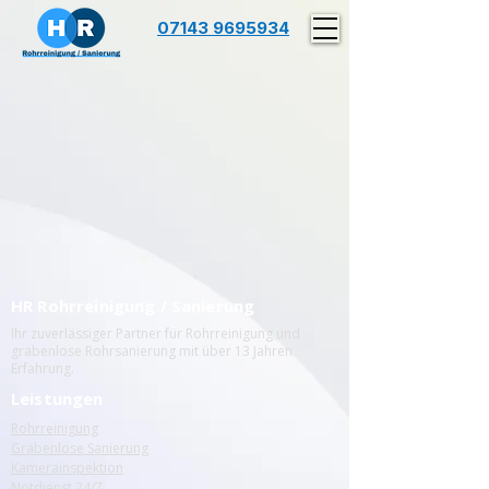
07143 9695934
HR Rohrreinigung / Sanierung
Ihr zuverlässiger Partner für Rohrreinigung und
grabenlose Rohrsanierung mit über 13 Jahren
Erfahrung.
Leistungen
Rohrreinigung
Grabenlose Sanierung
Kamerainspektion
Notdienst 24/7