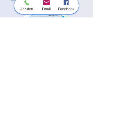
Anrufen
Email
Facebook
Außerdem sind wir in vielen weiteren
Orten in der Region im Einsatz.
Unsere Haupt-Einsatzorte:
Bietigheim-Bissingen
Besigheim
Tamm
Asperg
Freiberg am Neckar
Ingersheim
Pleidelsheim
Sachsenheim
Markgröningen