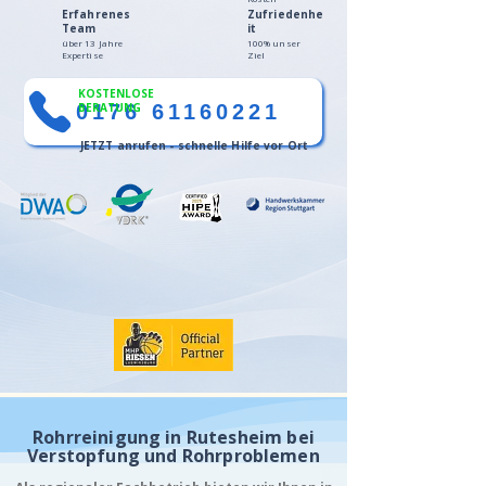
Erfahrenes
Zufriedenhe
Team
it
über 13 Jahre
100% unser
Expertise
Ziel
KOSTENLOSE
0176 61160221
BERATUNG
JETZT anrufen - schnelle Hilfe vor Ort
Rohrreinigung in Rutesheim bei
Verstopfung und Rohrproblemen