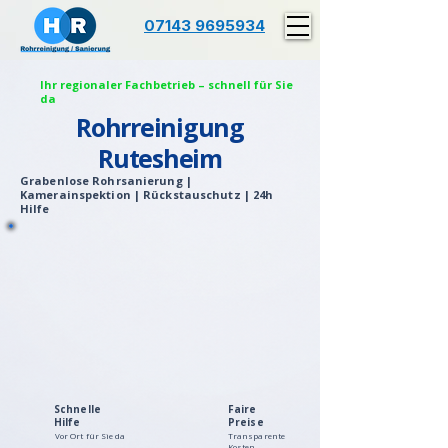
07143 9695934
Ihr regionaler Fachbetrieb – schnell für Sie
da
Rohrreinigung
Rutesheim
Grabenlose Rohrsanierung |
Kamerainspektion | Rückstauschutz | 24h
Hilfe
Schnelle
Faire
Hilfe
Preise
Vor Ort für Sie da
Transparente
Kosten