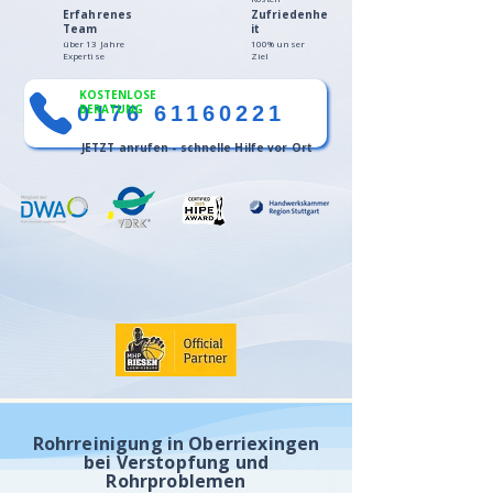
Erfahrenes
Zufriedenhe
Team
it
über 13 Jahre
100% unser
Expertise
Ziel
KOSTENLOSE
0176 61160221
BERATUNG
JETZT anrufen - schnelle Hilfe vor Ort
Rohrreinigung in Oberriexingen
bei Verstopfung und
Rohrproblemen