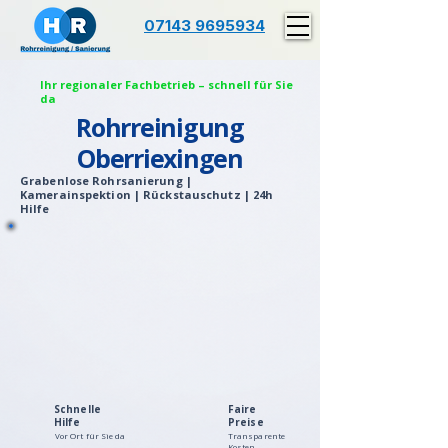
07143 9695934
Ihr regionaler Fachbetrieb – schnell für Sie
da
Rohrreinigung
Oberriexingen
Grabenlose Rohrsanierung |
Kamerainspektion | Rückstauschutz | 24h
Hilfe
Schnelle
Faire
Hilfe
Preise
Vor Ort für Sie da
Transparente
Kosten