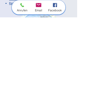
Rems-Murr-Kreis
Anrufen
Email
Facebook
Außerdem sind wir in vielen weiteren
Orten in der Region im Einsatz.
Unsere Haupt-Einsatzorte:
Bietigheim-Bissingen
Besigheim
Tamm
Asperg
Freiberg am Neckar
Ingersheim
Pleidelsheim
Sachsenheim