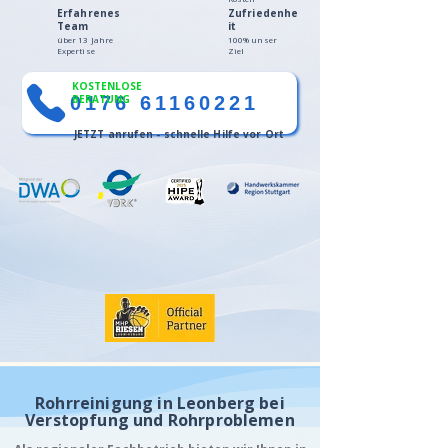
Erfahrenes
Zufriedenhe
Team
it
über 13 Jahre
100% unser
Expertise
Ziel
KOSTENLOSE
0176 61160221
BERATUNG
JETZT anrufen - schnelle Hilfe vor Ort
Rohrreinigung in Leonberg bei
Verstopfung und Rohrproblemen