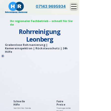
07143 9695934
Ihr regionaler Fachbetrieb – schnell für Sie
da
Rohrreinigung
Leonberg
Grabenlose Rohrsanierung |
Kamerainspektion | Rückstauschutz | 24h
Hilfe
Schnelle
Faire
Hilfe
Preise
Vor Ort für Sie da
Transparente
Kosten