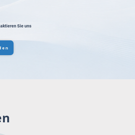
taktieren Sie uns
den
en