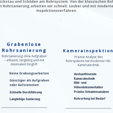
ckstau und Schäden am Rohrsystem. Von der klassischen Roh
 Rohrsanierung arbeiten wir schnell, sauber und mit modern
Inspektionsverfahren.
Grabenlose
Rohrsanierung
Kamerainspektio
Rohrsanierung ohne Aufgraben
Präzise Analyse des
– effizient, langlebig und mit
Rohrsystems mit moderner HD-
minimalem Eingriff.
Kameratechnik.
Keine Grabungsarbeiten
Hochauflösende
Kameratechnik
Günstiger als Aufgraben
Bild- und
oder Aufstemmen
Videodokumentation
Präzise Schadensanalyse​
Schnelle Durchführung
Rohrortung bei Bedarf
Langlebige Sanierung