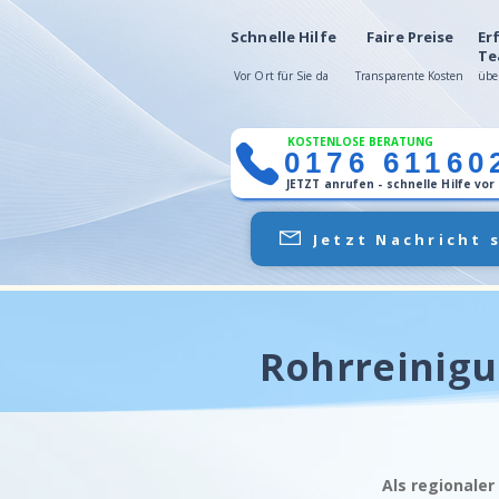
Schnelle Hilfe
Faire Preise
Er
Te
Vor Ort für Sie da
Transparente Kosten
übe
KOSTENLOSE BERATUNG
0176 61160
JETZT anrufen - schnelle Hilfe vor
Jetzt Nachricht 
Rohrreinigu
Als regionaler