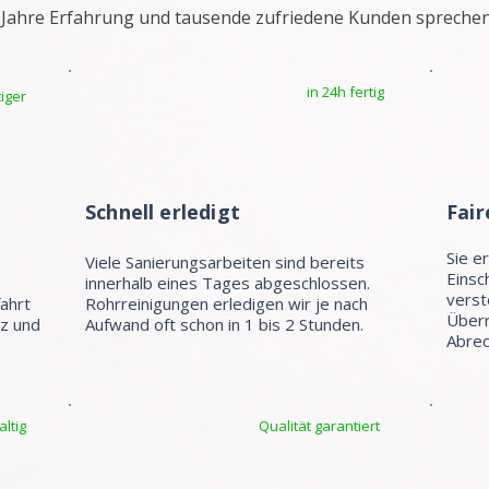
 Jahre Erfahrung und tausende zufriedene Kunden sprechen
in 24h fertig
iger
Schnell erledigt
Fair
Sie e
Viele Sanierungsarbeiten sind bereits
Einsc
e
innerhalb eines Tages abgeschlossen.
verst
fahrt
Rohrreinigungen erledigen wir je nach
Überr
tz und
Aufwand oft schon in 1 bis 2 Stunden.
Abrec
ltig
Qualität garantiert