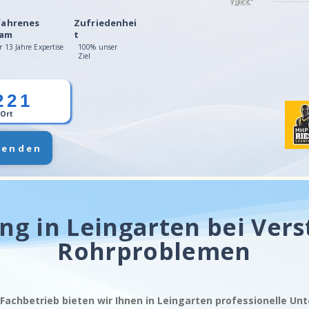
fahrenes
Zufriedenhei
am
t
r 13 Jahre Expertise
100% unser
Ziel
221
 Ort
senden
ng in Leingarten bei Ver
Rohrproblemen
 Fachbetrieb bieten wir Ihnen in Leingarten professionelle Un