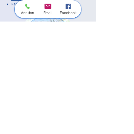
Rems-Murr-Kreis
Anrufen
Email
Facebook
Außerdem sind wir in vielen weiteren
Orten in der Region im Einsatz.
Unsere Haupt-Einsatzorte:
Bietigheim-Bissingen
Besigheim
Tamm
Asperg
Freiberg am Neckar
Ingersheim
Pleidelsheim
Sachsenheim