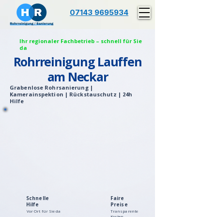
07143 9695934
Ihr regionaler Fachbetrieb – schnell für Sie
da
Rohrreinigung Lauffen
am Neckar
Grabenlose Rohrsanierung |
Kamerainspektion | Rückstauschutz | 24h
Hilfe
Schnelle
Faire
Hilfe
Preise
Vor Ort für Sie da
Transparente
Kosten