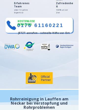
Erfahrenes
Zufriedenhe
Team
it
über 13 Jahre
100% unser
Expertise
Ziel
KOSTENLOSE
0176 61160221
BERATUNG
JETZT anrufen - schnelle Hilfe vor Ort
Rohrreinigung in Lauffen am
Neckar bei Verstopfung und
Rohrproblemen