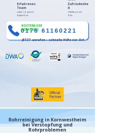
Erfahrenes
Zufriedenhe
Team
it
über 13 Jahre
100% unser
Expertise
Ziel
KOSTENLOSE
0176 61160221
BERATUNG
JETZT anrufen - schnelle Hilfe vor Ort
Rohrreinigung in Kornwestheim
bei Verstopfung und
Rohrproblemen