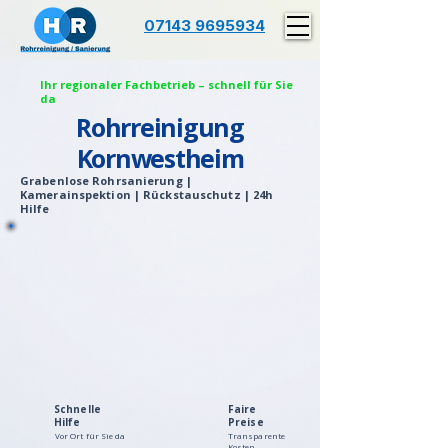
07143 9695934
Ihr regionaler Fachbetrieb – schnell für Sie
da
Rohrreinigung
Kornwestheim
Grabenlose Rohrsanierung |
Kamerainspektion | Rückstauschutz | 24h
Hilfe
Schnelle
Faire
Hilfe
Preise
Vor Ort für Sie da
Transparente
Kosten