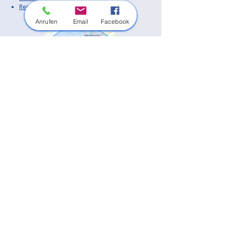
Rems-Murr-Kreis
Anrufen
Email
Facebook
Außerdem sind wir in vielen weiteren
Orten in der Region im Einsatz.
Unsere Haupt-Einsatzorte:
Bietigheim-Bissingen
Besigheim
Tamm
Asperg
Freiberg am Neckar
Ingersheim
Pleidelsheim
Sachsenheim