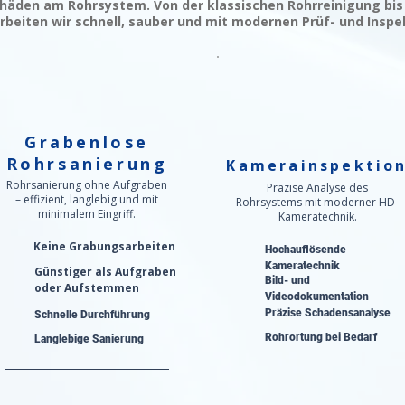
häden am Rohrsystem. Von der klassischen Rohrreinigung bis
rbeiten wir schnell, sauber und mit modernen Prüf- und Inspe
Grabenlose
Rohrsanierung
Kamerainspektio
Rohrsanierung ohne Aufgraben
Präzise Analyse des
– effizient, langlebig und mit
Rohrsystems mit moderner HD-
minimalem Eingriff.
Kameratechnik.
Keine Grabungsarbeiten
Hochauflösende
Kameratechnik
Günstiger als Aufgraben
Bild- und
oder Aufstemmen
Videodokumentation
Präzise Schadensanalyse​
Schnelle Durchführung
Rohrortung bei Bedarf
Langlebige Sanierung