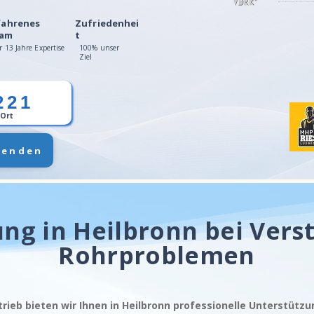
fahrenes
Zufriedenhei
am
t
r 13 Jahre Expertise
100% unser
Ziel
221
 Ort
senden
ng in Heilbronn bei Ver
Rohrproblemen
trieb bieten wir Ihnen in Heilbronn professionelle Unterstütz