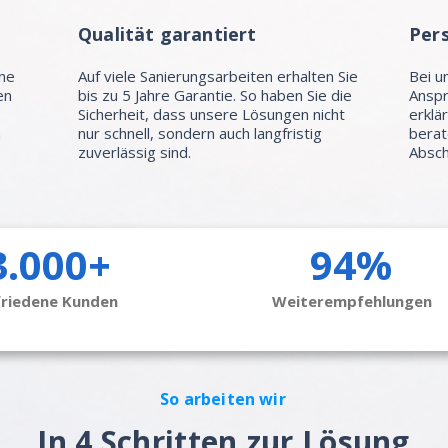
Qualität garantiert
Per
hne
Auf viele Sanierungsarbeiten erhalten Sie
Bei u
en
bis zu 5 Jahre Garantie. So haben Sie die
Anspr
Sicherheit, dass unsere Lösungen nicht
erklä
n
nur schnell, sondern auch langfristig
berat
zuverlässig sind.
Absch
3.000+
94%
friedene Kunden
Weiterempfehlungen
So arbeiten wir
In 4 Schritten zur Lösung