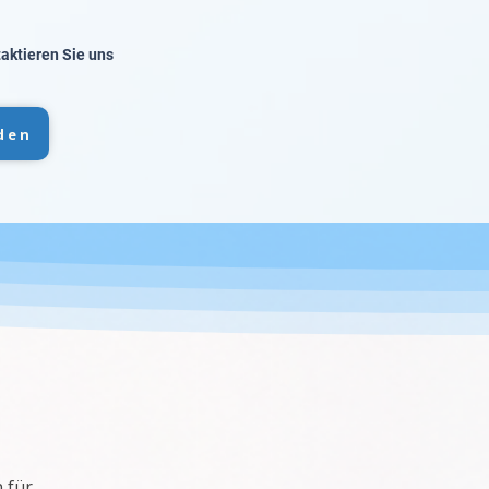
taktieren Sie uns
den
 für