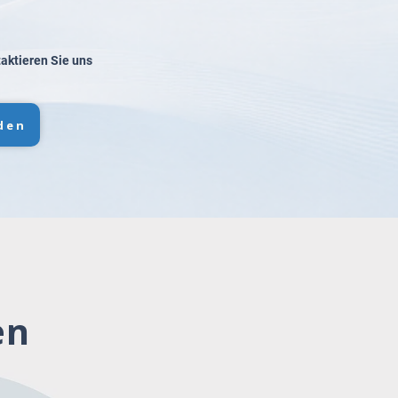
taktieren Sie uns
den
en