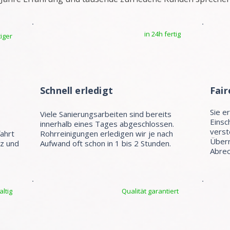
in 24h fertig
iger
Schnell erledigt
Fair
Sie e
Viele Sanierungsarbeiten sind bereits
Einsc
e
innerhalb eines Tages abgeschlossen.
verst
fahrt
Rohrreinigungen erledigen wir je nach
Überr
tz und
Aufwand oft schon in 1 bis 2 Stunden.
Abrec
ltig
Qualität garantiert