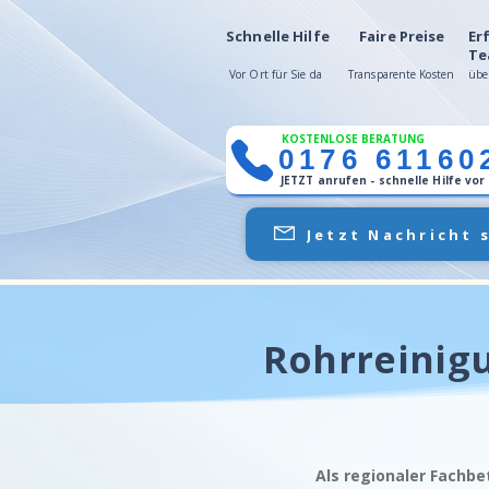
Schnelle Hilfe
Faire Preise
Er
Te
Vor Ort für Sie da
Transparente Kosten
übe
KOSTENLOSE BERATUNG
0176 61160
JETZT anrufen - schnelle Hilfe vor
Jetzt Nachricht 
Rohrreinigu
Als regionaler Fachbe