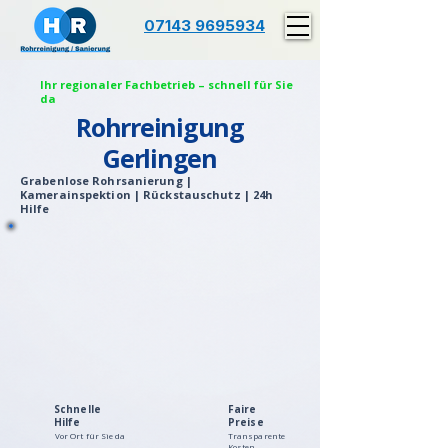
07143 9695934
Ihr regionaler Fachbetrieb – schnell für Sie
da
Rohrreinigung
Gerlingen
Grabenlose Rohrsanierung |
Kamerainspektion | Rückstauschutz | 24h
Hilfe
Schnelle
Faire
Hilfe
Preise
Vor Ort für Sie da
Transparente
Kosten