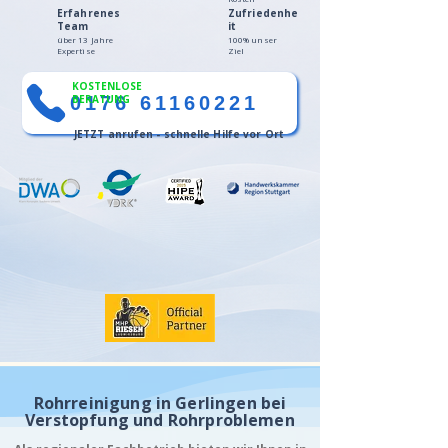
Erfahrenes
Zufriedenhe
Team
it
über 13 Jahre
100% unser
Expertise
Ziel
KOSTENLOSE
0176 61160221
BERATUNG
JETZT anrufen - schnelle Hilfe vor Ort
Rohrreinigung in Gerlingen bei
Verstopfung und Rohrproblemen