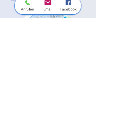
Anrufen
Email
Facebook
Außerdem sind wir in vielen weiteren
Orten in der Region im Einsatz.
Unsere Haupt-Einsatzorte:
Bietigheim-Bissingen
Besigheim
Tamm
Asperg
Freiberg am Neckar
Ingersheim
Pleidelsheim
Sachsenheim
Markgröningen