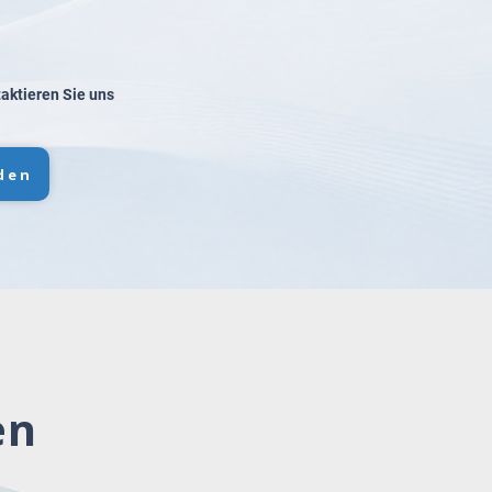
taktieren Sie uns
den
en