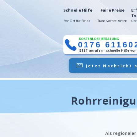
Schnelle Hilfe
Faire Preise
Er
Te
Vor Ort für Sie da
Transparente Kosten
übe
KOSTENLOSE BERATUNG
0176 61160
JETZT anrufen - schnelle Hilfe vor
Jetzt Nachricht 
Rohrreinigu
Als regionaler