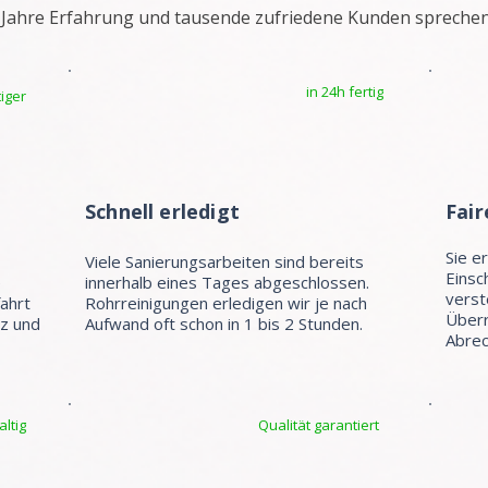
 Jahre Erfahrung und tausende zufriedene Kunden sprechen
in 24h fertig
iger
Schnell erledigt
Fair
Sie e
Viele Sanierungsarbeiten sind bereits
Einsc
e
innerhalb eines Tages abgeschlossen.
verst
fahrt
Rohrreinigungen erledigen wir je nach
Überr
tz und
Aufwand oft schon in 1 bis 2 Stunden.
Abrec
ltig
Qualität garantiert