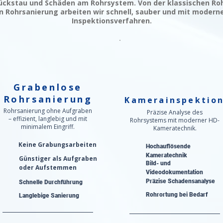
ckstau und Schäden am Rohrsystem. Von der klassischen Roh
 Rohrsanierung arbeiten wir schnell, sauber und mit modern
Inspektionsverfahren.
Grabenlose
Rohrsanierung
Kamerainspektio
Rohrsanierung ohne Aufgraben
Präzise Analyse des
– effizient, langlebig und mit
Rohrsystems mit moderner HD-
minimalem Eingriff.
Kameratechnik.
Keine Grabungsarbeiten
Hochauflösende
Kameratechnik
Günstiger als Aufgraben
Bild- und
oder Aufstemmen
Videodokumentation
Präzise Schadensanalyse​
Schnelle Durchführung
Rohrortung bei Bedarf
Langlebige Sanierung