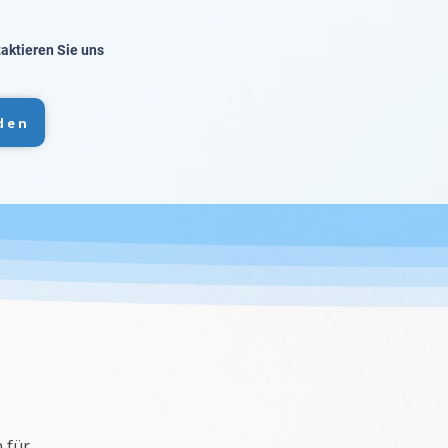
taktieren Sie uns
den
 für