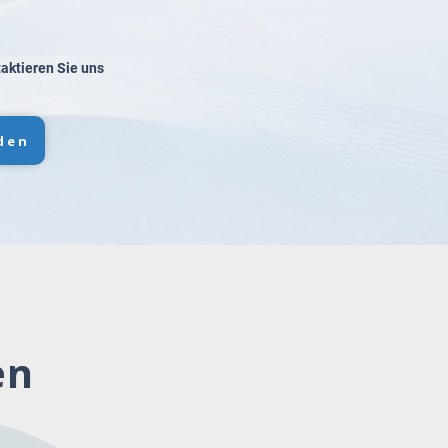
taktieren Sie uns
den
en