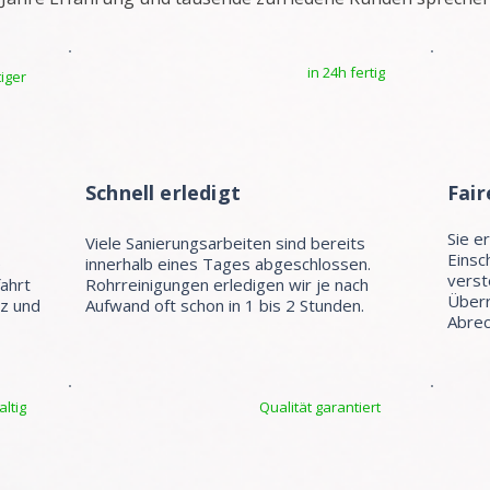
in 24h fertig
iger
Schnell erledigt
Fair
Sie e
Viele Sanierungsarbeiten sind bereits
Einsc
e
innerhalb eines Tages abgeschlossen.
verst
fahrt
Rohrreinigungen erledigen wir je nach
Überr
tz und
Aufwand oft schon in 1 bis 2 Stunden.
Abrec
ltig
Qualität garantiert