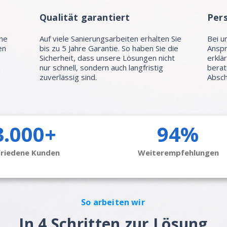
Qualität garantiert
Per
hne
Auf viele Sanierungsarbeiten erhalten Sie
Bei u
en
bis zu 5 Jahre Garantie. So haben Sie die
Anspr
Sicherheit, dass unsere Lösungen nicht
erklä
n
nur schnell, sondern auch langfristig
berat
zuverlässig sind.
Absch
3.000+
94%
friedene Kunden
Weiterempfehlungen
So arbeiten wir
In 4 Schritten zur Lösung