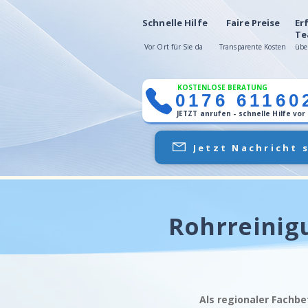
Schnelle Hilfe
Faire Preise
Er
Te
Vor Ort für Sie da
Transparente Kosten
übe
KOSTENLOSE BERATUNG
0176 61160
JETZT anrufen - schnelle Hilfe vor
Jetzt Nachricht 
Rohrreinig
Als regionaler Fachbe