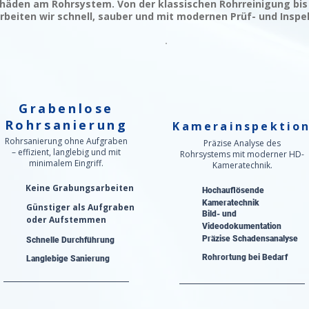
häden am Rohrsystem. Von der klassischen Rohrreinigung bis
rbeiten wir schnell, sauber und mit modernen Prüf- und Inspe
Grabenlose
Rohrsanierung
Kamerainspektio
Rohrsanierung ohne Aufgraben
Präzise Analyse des
– effizient, langlebig und mit
Rohrsystems mit moderner HD-
minimalem Eingriff.
Kameratechnik.
Keine Grabungsarbeiten
Hochauflösende
Kameratechnik
Günstiger als Aufgraben
Bild- und
oder Aufstemmen
Videodokumentation
Präzise Schadensanalyse​
Schnelle Durchführung
Rohrortung bei Bedarf
Langlebige Sanierung