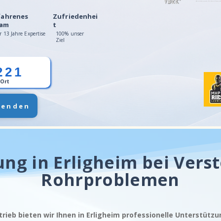
fahrenes
Zufriedenhei
am
t
r 13 Jahre Expertise
100% unser
Ziel
221
 Ort
senden
ung in Erligheim bei Vers
Rohrproblemen
trieb bieten wir Ihnen in Erligheim professionelle Unterstütz