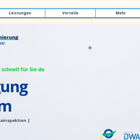
Leistungen
Vorteile
Mehr
EI.
 schnell für Sie da
gung
im
ainspektion |