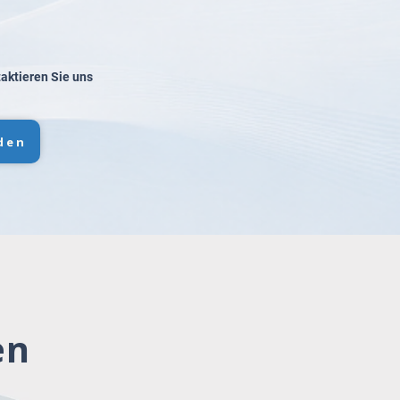
taktieren Sie uns
den
en