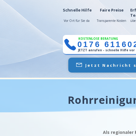
Schnelle Hilfe
Faire Preise
Er
Te
Vor Ort für Sie da
Transparente Kosten
übe
KOSTENLOSE BERATUNG
0176 61160
JETZT anrufen - schnelle Hilfe vor
Jetzt Nachricht 
Rohrreinigu
Als regionaler