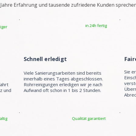
 Jahre Erfahrung und tausende zufriedene Kunden sprechen
in 24h fertig
iger
Schnell erledigt
Fair
Sie e
Viele Sanierungsarbeiten sind bereits
Einsc
e
innerhalb eines Tages abgeschlossen.
verst
fahrt
Rohrreinigungen erledigen wir je nach
Überr
tz und
Aufwand oft schon in 1 bis 2 Stunden.
Abrec
ltig
Qualität garantiert