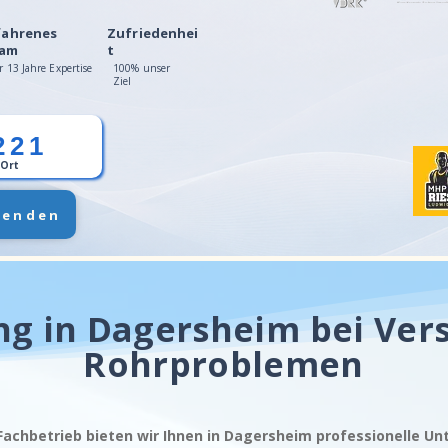
fahrenes
Zufriedenhei
am
t
r 13 Jahre Expertise
100% unser
Ziel
221
 Ort
senden
ng in Dagersheim bei Ver
Rohrproblemen
 Fachbetrieb bieten wir Ihnen in Dagersheim professionelle Un