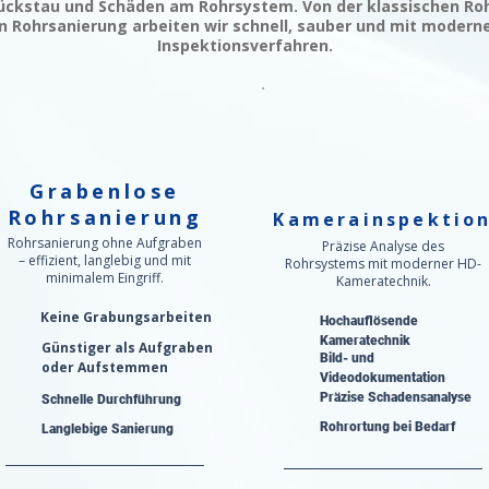
ckstau und Schäden am Rohrsystem. Von der klassischen Roh
 Rohrsanierung arbeiten wir schnell, sauber und mit modern
Inspektionsverfahren.
Grabenlose
Rohrsanierung
Kamerainspektio
Rohrsanierung ohne Aufgraben
Präzise Analyse des
– effizient, langlebig und mit
Rohrsystems mit moderner HD-
minimalem Eingriff.
Kameratechnik.
Keine Grabungsarbeiten
Hochauflösende
Kameratechnik
Günstiger als Aufgraben
Bild- und
oder Aufstemmen
Videodokumentation
Präzise Schadensanalyse​
Schnelle Durchführung
Rohrortung bei Bedarf
Langlebige Sanierung