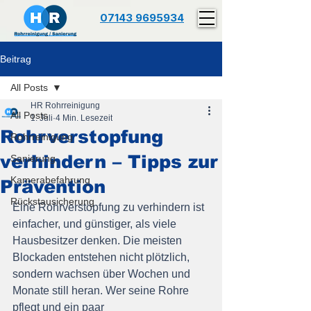
07143 9695934
Beitrag
All Posts
HR Rohrreinigung
All Posts
1. Juli
4 Min. Lesezeit
Rohrverstopfung
Rohrreinigung
verhindern – Tipps zur
Sanierung
Kamerabefahrung
Prävention
Rückstausicherung
Eine Rohrverstopfung zu verhindern ist 
einfacher, und günstiger, als viele 
Hausbesitzer denken. Die meisten 
Blockaden entstehen nicht plötzlich, 
sondern wachsen über Wochen und 
Monate still heran. Wer seine Rohre 
pflegt und ein paar 