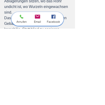
Ablagerungen sitzen, wo das Rohr 
undicht ist, wo Wurzeln eingewachsen 
sind.
Das ist besonders wertvoll bei älteren 
Anrufen
Email
Facebook
Gebäuden und vor dem Kauf einer 
Immobilie. Statt blind zu sanieren, 
sehen Sie genau, was nötig ist, und 
was nicht.
Wann Sie einen 
Fachbetrieb rufen 
sollten
Einige Signale zeigen klar, dass 
Hausmittel und Vorbeugemaßnahmen 
nicht mehr ausreichen:
Langsam ablaufendes Wasser
, 
der Abfluss läuft, aber spürbar 
langsamer als gewohnt
Gurgelgeräusche
 aus Abflüssen 