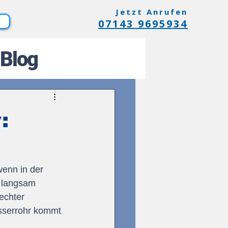
Jetzt Anrufen
07143 9695934
Blog
:
wenn in der 
 langsam 
echter 
asserrohr kommt 