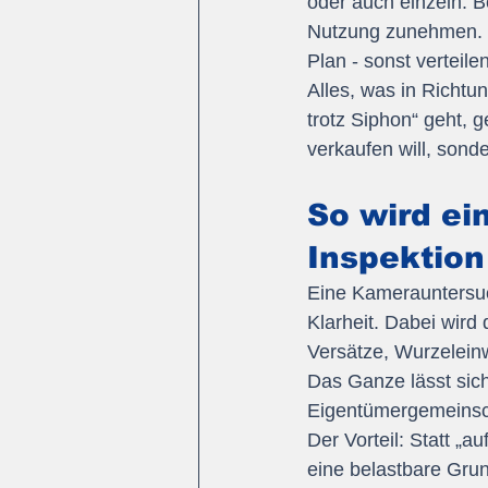
oder auch einzeln. B
Nutzung zunehmen. Un
Plan - sonst verteil
Alles, was in Richtu
trotz Siphon“ geht, g
verkaufen will, sond
So wird ei
Inspektion
Eine Kamerauntersuch
Klarheit. Dabei wird
Versätze, Wurzelein
Das Ganze lässt sich
Eigentümergemeinsch
Der Vorteil: Statt „
eine belastbare Grun