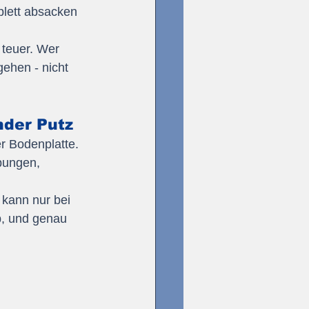
lett absacken 
 teuer. Wer 
ehen - nicht 
nder Putz
r Bodenplatte. 
bungen, 
 kann nur bei 
b, und genau 