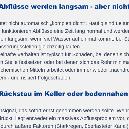
Abflüsse werden langsam - aber nicht
et nicht automatisch „komplett dicht“. Häufig sind Leit
n funktionieren Abflüsse eine Zeit lang normal und werden
nen langsam: wenn viel Wasser auf einmal kommt, bei St
erungsstellen gleichzeitig laufen.
hafte Verhalten ist typisch für Schäden, bei denen sic
n Stelle festsetzen oder bei denen sich das Rohr minim
t chemischen Mitteln arbeitet oder immer wieder „nachdrü
em - und riskiert Folgeschäden.
 Rückstau im Keller oder bodennahen
rnsignal, das sofort ernst genommen werden sollte. Wen
ückt, liegt entweder ein massives Abflussproblem vor, o
urch äußere Faktoren (Starkregen, überlasteter Kanal) 