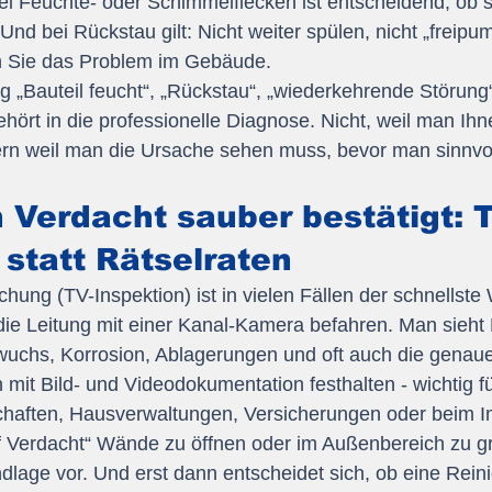
ei Feuchte- oder Schimmelflecken ist entscheidend, ob s
d bei Rückstau gilt: Nicht weiter spülen, nicht „freipu
en Sie das Problem im Gebäude.
ng „Bauteil feucht“, „Rückstau“, „wiederkehrende Störung
ehört in die professionelle Diagnose. Nicht, weil man Ih
ern weil man die Ursache sehen muss, bevor man sinnvoll
n Verdacht sauber bestätigt: 
 statt Rätselraten
ung (TV-Inspektion) ist in vielen Fällen der schnellste
 die Leitung mit einer Kanal-Kamera befahren. Man sieht 
wuchs, Korrosion, Ablagerungen und oft auch die genaue
 mit Bild- und Videodokumentation festhalten - wichtig fü
aften, Hausverwaltungen, Versicherungen oder beim I
auf Verdacht“ Wände zu öffnen oder im Außenbereich zu gr
dlage vor. Und erst dann entscheidet sich, ob eine Reini