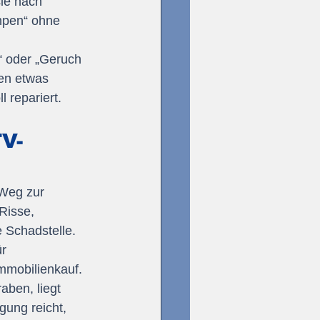
ie nach 
mpen“ ohne 
“ oder „Geruch 
nen etwas 
 repariert.
TV-
 Weg zur 
Risse, 
 Schadstelle. 
r 
mmobilienkauf.
aben, liegt 
gung reicht, 