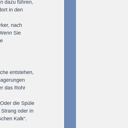
n dazu führen, 
ort in den 
rker, nach 
 Wenn Sie 
e 
sche entstehen, 
blagerungen 
er das Rohr 
. Oder die Spüle 
Strang oder in 
sschen Kalk“.