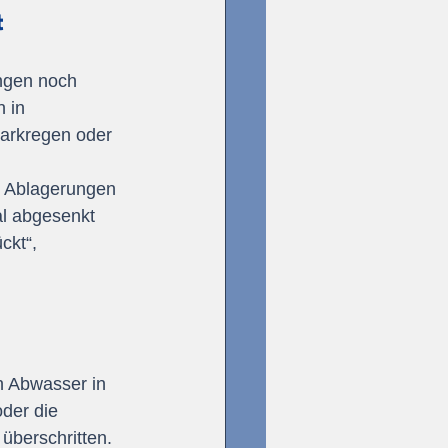
 
ungen noch 
 in 
arkregen oder 
h Ablagerungen 
al abgesenkt 
ckt“, 
 
n Abwasser in 
der die 
überschritten. 