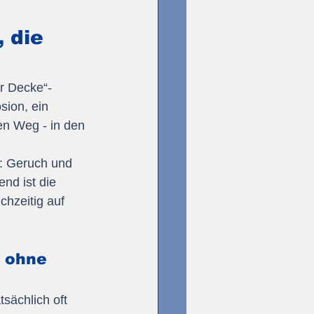
 die 
er Decke“-
sion, ein 
n Weg - in den 
n: Geruch und 
nd ist die 
hzeitig auf 
 ohne 
sächlich oft 