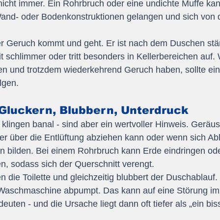
 nicht immer. Ein Rohrbruch oder eine undichte Muffe kan
and- oder Bodenkonstruktionen gelangen und sich von d
 Der Geruch kommt und geht. Er ist nach dem Duschen stä
 schlimmer oder tritt besonders in Kellerbereichen auf.
en und trotzdem wiederkehrend Geruch haben, sollte ein
lgen.
 Gluckern, Blubbern, Unterdruck
klingen banal - sind aber ein wertvoller Hinweis. Geräu
ber über die Entlüftung abziehen kann oder wenn sich A
en bilden. Bei einem Rohrbruch kann Erde eindringen od
n, sodass sich der Querschnitt verengt.
en die Toilette und gleichzeitig blubbert der Duschablauf
e Waschmaschine abpumpt. Das kann auf eine Störung im 
euten - und die Ursache liegt dann oft tiefer als „ein bi