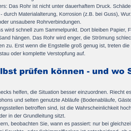
rs: Das Rohr ist nicht unter dauerhaftem Druck. Schäde
- durch Materialalterung, Korrosion (z.B. bei Guss), Wu
der unsaubere Rohrverbindungen.
 wird schnell zum Sammelpunkt. Dort bleiben Papier, Fe
Sand hängen. Das Rohr wird enger, die Strömung schlech
zu. Erst wenn die Engstelle groß genug ist, treten die 
au oder komplette Verstopfung auf.
lbst prüfen können - und wo 
ecks helfen, die Situation besser einzuordnen. Riecht es
phons und selten genutzte Abläufe (Bodenabläufe, Gäs
sstellen betroffen sind, ist die Wahrscheinlichkeit hoc
er in der Grundleitung sitzt.
rn, beobachten Sie, wann es passiert: nur bei gleichzei