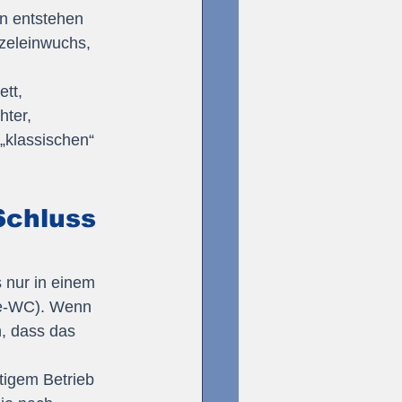
n entstehen 
rzeleinwuchs, 
tt, 
ter, 
„klassischen“ 
Schluss 
 nur in einem 
te-WC). Wenn 
h, dass das 
tigem Betrieb 