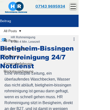
07143 9695934
Beitrag
All Posts
HR Rohrreinigung
All Posts
8. Juli
4 Min. Lesezeit
Bietigheim-Bissingen
Rohrreinigung
Rohrreinigung 24/7
Sanierung
Kamerabefahrung
Notdienst
Rückstausicherung
Eine verstopfte Leitung, ein 
überlaufendes Waschbecken, Wasser 
das nicht abläuft, bietigheim-bissingen 
rohrreinigung ist genau dann gefragt, 
wenn es schnell gehen muss. HR 
Rohrreinigung sitzt in Besigheim, direkt 
an der B27, und ist damit in wenigen 