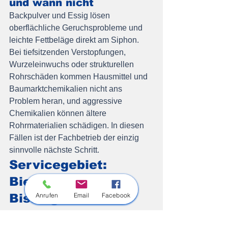
und wann nicht
Backpulver und Essig lösen 
oberflächliche Geruchsprobleme und 
leichte Fettbeläge direkt am Siphon. 
Bei tiefsitzenden Verstopfungen, 
Wurzeleinwuchs oder strukturellen 
Rohrschäden kommen Hausmittel und 
Baumarktchemikalien nicht ans 
Problem heran, und aggressive 
Chemikalien können ältere 
Rohrmaterialien schädigen. In diesen 
Fällen ist der Fachbetrieb der einzig 
sinnvolle nächste Schritt.
Servicegebiet: 
Bietigheim-
Anrufen
Email
Facebook
Bissingen und die 
gesamte Region