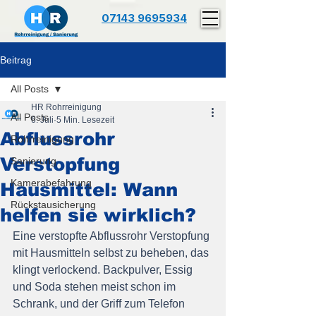
07143 9695934
Beitrag
All Posts
HR Rohrreinigung
All Posts
6. Juli
5 Min. Lesezeit
Abflussrohr
Rohrreinigung
Verstopfung
Sanierung
Kamerabefahrung
Hausmittel: Wann
Rückstausicherung
helfen sie wirklich?
Eine verstopfte Abflussrohr Verstopfung 
mit Hausmitteln selbst zu beheben, das 
klingt verlockend. Backpulver, Essig 
und Soda stehen meist schon im 
Schrank, und der Griff zum Telefon 