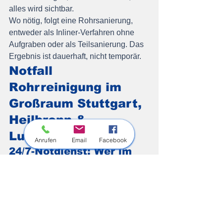
alles wird sichtbar.
Wo nötig, folgt eine Rohrsanierung, 
entweder als Inliner-Verfahren ohne 
Aufgraben oder als Teilsanierung. Das 
Ergebnis ist dauerhaft, nicht temporär.
Notfall 
Rohrreinigung im 
Großraum Stuttgart, 
Heilbronn & 
Ludwigsburg
Anrufen
Email
Facebook
24/7-Notdienst: Wer im 
Einsatzgebiet schnell vor 
Ort ist
HR Rohrreinigung ist 24 Stunden am 
Tag, 7 Tage die Woche im Einsatz, 
auch nachts und an Feiertagen, im 